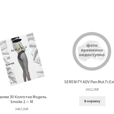
SERENITY ADV Pan.Mut.Tr.Ext
2622,90
₽
аоми 30 Колготки Модель
В корзину
Smoke 2 — M
3467,80
₽