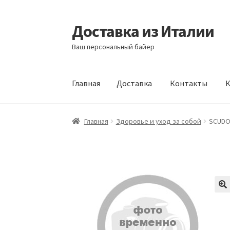
Доставка из Италии
Перейти
Перейти
к
к
Ваш персональный байер
навигации
содержимому
Главная
Доставка
Контакты
К
Главная
Доставка
Контакты
Корзина
Мой а
Главная
Здоровье и уход за собой
SCUDOT