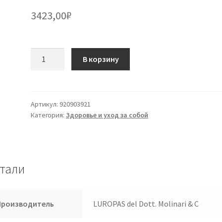
3423,00
₽
Количество
В корзину
товара
SCUDOTEX
Coll.140
*
Артикул:
920903921
Категория:
Здоровье и уход за собой
P
/
A
Daino
5
тали
Производитель
LUROPAS del Dott. Molinari & C