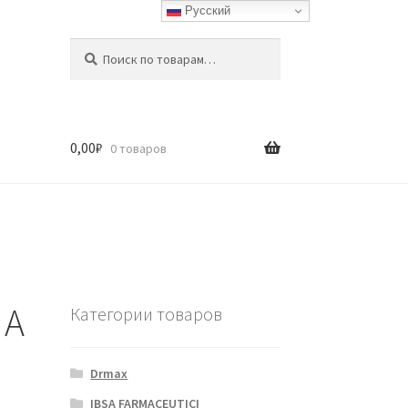
Русский
Искать:
Поиск
0,00
₽
0 товаров
 A
Категории товаров
Drmax
IBSA FARMACEUTICI