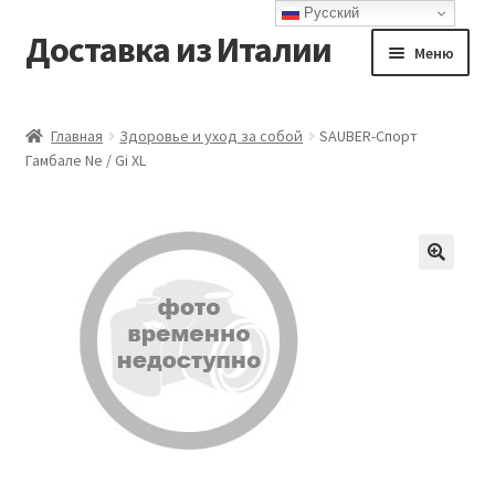
Русский
Доставка из Италии
Перейти
Перейти
Меню
к
к
навигации
содержимому
Главная
Главная
Здоровье и уход за собой
SAUBER-Спорт
Гамбале Ne / Gi XL
Доставка
Контакты
Корзина
Мой аккаунт
Оформление заказа