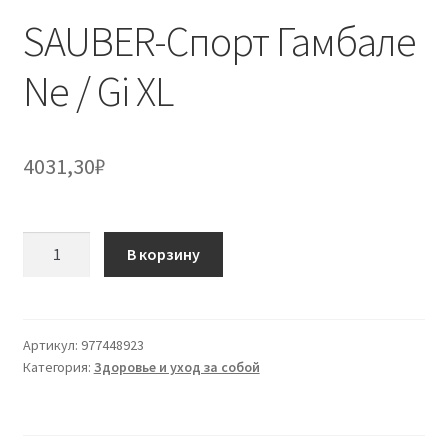
SAUBER-Спорт Гамбале
Ne / Gi XL
4031,30
₽
Количество
В корзину
товара
SAUBER-
Спорт
Гамбале
Артикул:
977448923
Категория:
Здоровье и уход за собой
Ne
/
Gi
XL