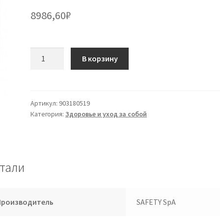
8986,60
₽
Количество
В корзину
товара
PS
BOX
Group
Артикул:
903180519
Категория:
Здоровье и уход за собой
C
-3
БЕЗОПАСНЫЙ
тали
Производитель
SAFETY SpA