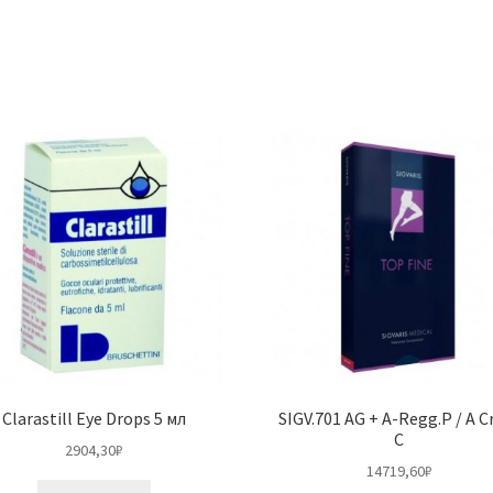
Clarastill Eye Drops 5 мл
SIGV.701 AG + A-Regg.P / A Cr
C
2904,30
₽
14719,60
₽