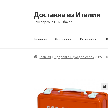
Доставка из Италии
Перейти
Перейти
к
к
Ваш персональный байер
навигации
содержимому
Главная
Доставка
Контакты
К
Главная
Доставка
Контакты
Корзина
Мой а
Главная
Здоровье и уход за собой
PS BO