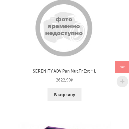
RUB
SERENITY ADV Pan.Mut.Tr.Ext * L
2622,90
₽
В корзину