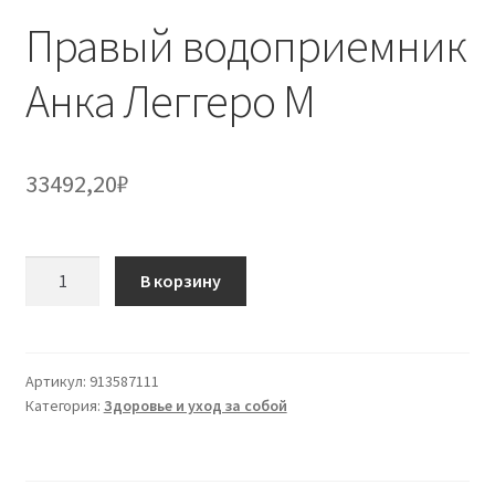
Правый водоприемник
Анка Леггеро М
33492,20
₽
Количество
В корзину
товара
Правый
водоприемник
Анка
Артикул:
913587111
Категория:
Здоровье и уход за собой
Леггеро
М