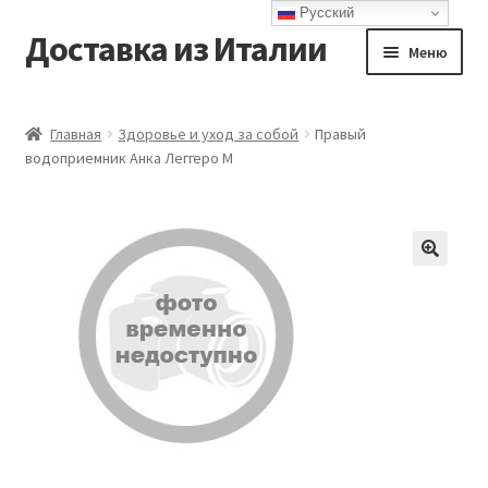
Русский
Доставка из Италии
Перейти
Перейти
Меню
к
к
навигации
содержимому
Главная
Главная
Здоровье и уход за собой
Правый
водоприемник Анка Леггеро М
Доставка
Контакты
Корзина
Мой аккаунт
Оформление заказа