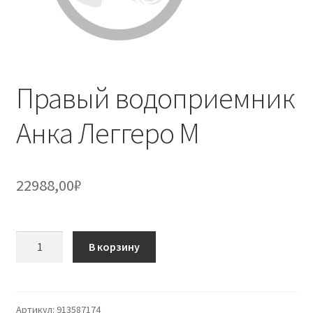
Правый водоприемник
Анка Леггеро М
22988,00
₽
Количество
В корзину
товара
Правый
водоприемник
Анка
Артикул:
913587174