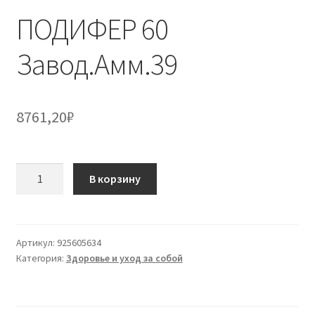
ПОДИФЕР 60
Завод.Амм.39
8761,20
₽
Количество
В корзину
товара
ПОДИФЕР
60
Завод.Амм.39
Артикул:
925605634
Категория:
Здоровье и уход за собой