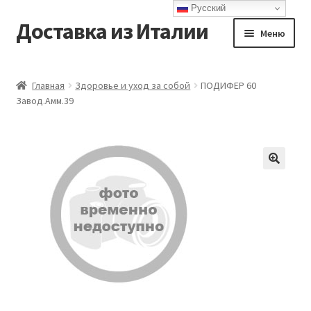
Русский
Доставка из Италии
Перейти
Перейти
Меню
к
к
навигации
содержимому
Главная
Главная
Здоровье и уход за собой
ПОДИФЕР 60
Завод.Амм.39
Доставка
Контакты
Корзина
Мой аккаунт
Оформление заказа