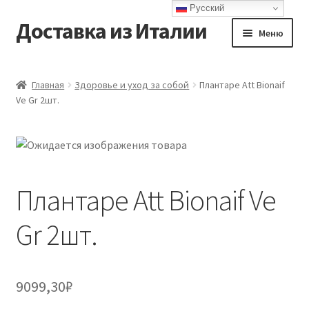
Русский
Доставка из Италии
Перейти
Перейти
Меню
к
к
навигации
содержимому
Главная
Главная
Здоровье и уход за собой
Плантаре Att Bionaif
Ve Gr 2шт.
Доставка
Контакты
Корзина
Плантаре Att Bionaif Ve
Мой аккаунт
Gr 2шт.
Оформление заказа
9099,30
₽