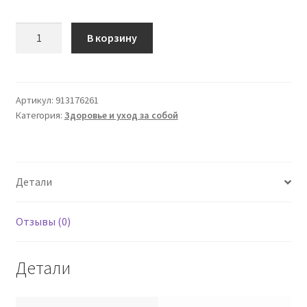
Количество
В корзину
товара
Плантаре
Att
Bionaif
Артикул:
913176261
Категория:
Здоровье и уход за собой
Ve
Gr
2шт.
Детали
Отзывы (0)
Детали