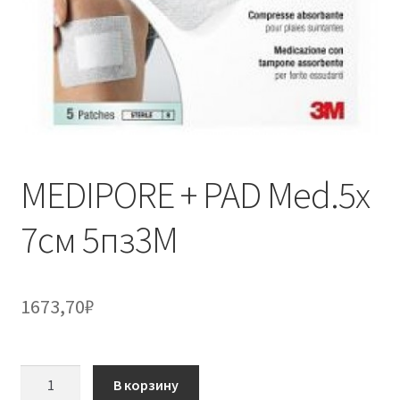
MEDIPORE + PAD Med.5x
7см 5пз3М
1673,70
₽
Количество
В корзину
товара