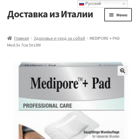
Русский
Доставка из Италии
Перейти
Перейти
Меню
к
к
навигации
содержимому
Главная
Главная
Здоровье и уход за собой
MEDIPORE + PAD
Med.5x 7см 5пз3М
Доставка
Контакты
Корзина
Мой аккаунт
Оформление заказа