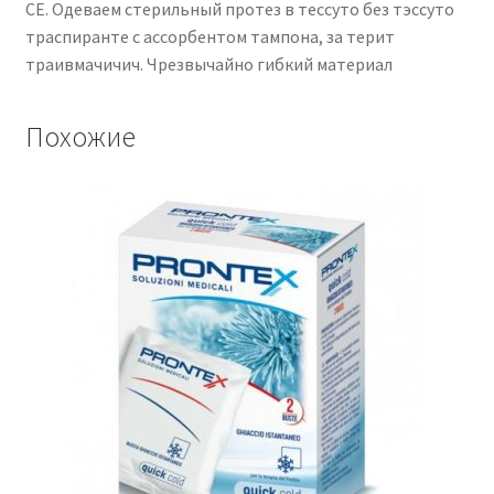
CE. Одеваем стерильный протез в тессуто без тэссуто
траспиранте с ассорбентом тампона, за терит
траивмачичич. Чрезвычайно гибкий материал
Похожие