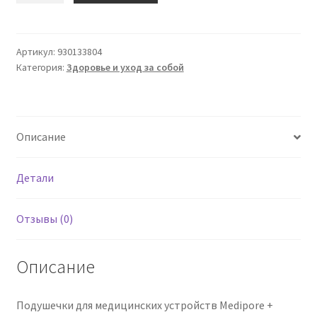
MEDIPORE
+
PAD
Артикул:
930133804
Категория:
Здоровье и уход за собой
Med.5x
7см
5пз3М
Описание
Детали
Отзывы (0)
Описание
Подушечки для медицинских устройств Medipore +