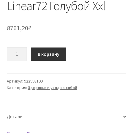
Linear72 Голубой Xxl
8761,20
₽
Количество
В корзину
товара
Linear72
Голубой
Xxl
Артикул:
922993199
Категория:
Здоровье и уход за собой
Детали