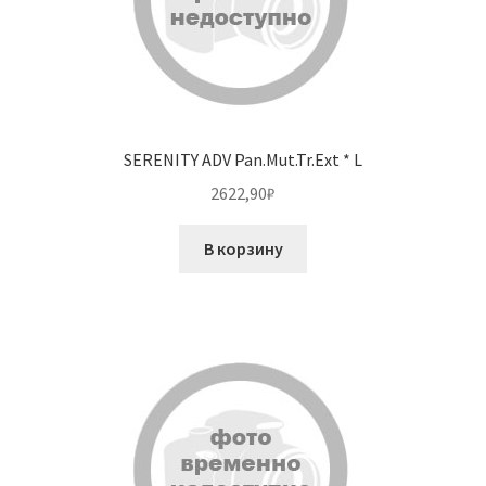
SERENITY ADV Pan.Mut.Tr.Ext * L
2622,90
₽
В корзину