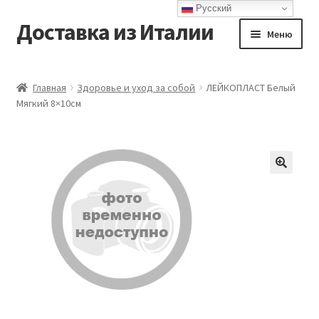
Русский
Доставка из Италии
Перейти
Перейти
Меню
к
к
навигации
содержимому
Главная
Главная
Здоровье и уход за собой
ЛЕЙКОПЛАСТ Белый
Мягкий 8×10см
Доставка
Контакты
Корзина
Мой аккаунт
Оформление заказа