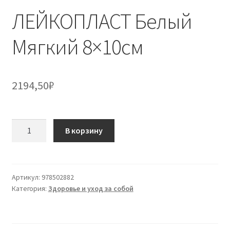
ЛЕЙКОПЛАСТ Белый
Мягкий 8×10см
2194,50
₽
Количество
В корзину
товара
ЛЕЙКОПЛАСТ
Белый
Мягкий
Артикул:
978502882
Категория:
Здоровье и уход за собой
8x10см