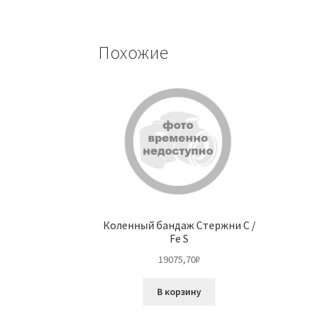
Похожие
Коленный бандаж Стержни C /
Fe S
19075,70
₽
В корзину