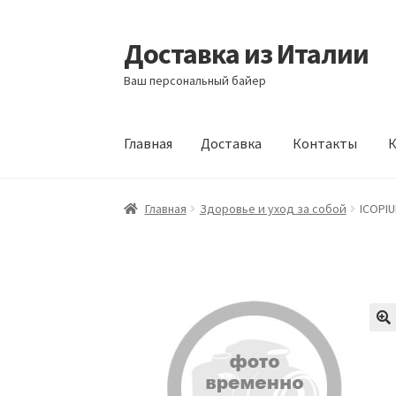
Доставка из Италии
Перейти
Перейти
к
к
Ваш персональный байер
навигации
содержимому
Главная
Доставка
Контакты
К
Главная
Доставка
Контакты
Корзина
Мой а
Главная
Здоровье и уход за собой
ICOPI