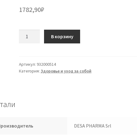
1782,90
₽
Количество
В корзину
товара
ICOPIUMA
MEDIC
POSTOP
Артикул:
932000514
Категория:
Здоровье и уход за собой
10X7,5CM
тали
Производитель
DESA PHARMA Srl