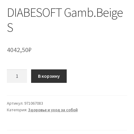
DIABESOFT Gamb.Beige
S
4042,50
₽
Количество
В корзину
товара
DIABESOFT
Gamb.Beige
S
Артикул:
971067083
Категория:
Здоровье и уход за собой