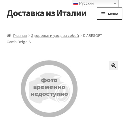
Русский
Доставка из Италии
Перейти
Перейти
Меню
к
к
навигации
содержимому
Главная
Главная
Здоровье и уход за собой
DIABESOFT
Gamb.Beige S
Доставка
Контакты
Корзина
Мой аккаунт
Оформление заказа