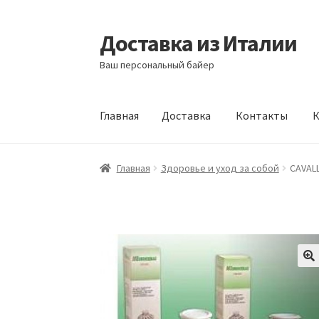
Доставка из Италии
Перейти
Перейти
к
к
Ваш персональный байер
навигации
содержимому
Главная
Доставка
Контакты
К
Главная
Доставка
Контакты
Корзина
Мой а
Главная
Здоровье и уход за собой
CAVAL