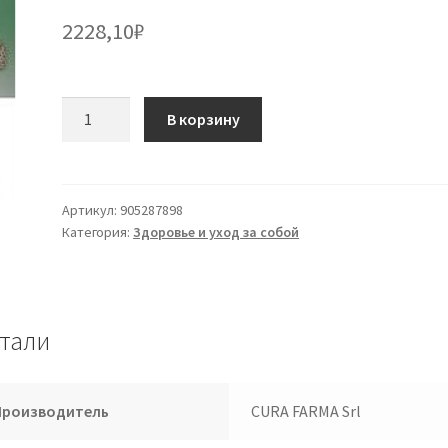
2228,10
₽
Количество
В корзину
товара
CAVALLARO
мешок
для
Артикул:
905287898
Категория:
Здоровье и уход за собой
льда
28
см
тали
Производитель
CURA FARMA Srl