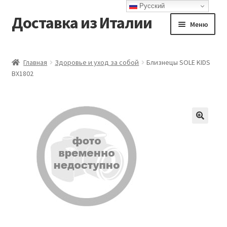
Русский
Доставка из Италии
Перейти
Перейти
Меню
к
к
навигации
содержимому
Главная
Главная
Здоровье и уход за собой
Близнецы SOLE KIDS
BX1802
Доставка
Контакты
Корзина
Мой аккаунт
Оформление заказа