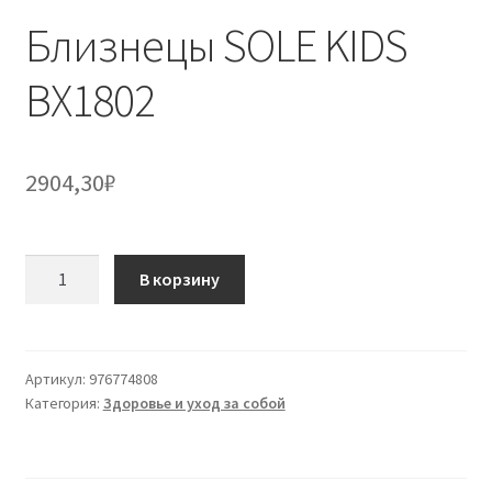
Близнецы SOLE KIDS
BX1802
2904,30
₽
Количество
В корзину
товара
Близнецы
SOLE
KIDS
Артикул:
976774808
Категория:
Здоровье и уход за собой
BX1802