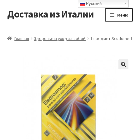
Русский
Доставка из Италии
Перейти
Перейти
Меню
к
к
навигации
содержимому
Главная
Главная
Здоровье и уход за собой
1 предмет Scudomed
Доставка
Контакты
Корзина
Мой аккаунт
Оформление заказа