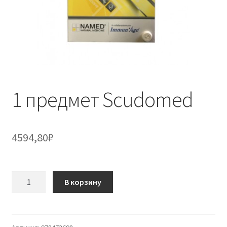
1 предмет Scudomed
4594,80
₽
Количество
В корзину
товара
1
предмет
Scudomed