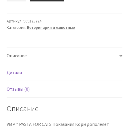
ВМП
Паста
Гатти
Артикул:
909125724
Категория:
Ветеринария и животные
C
/
Taur.
Описание
Детали
Отзывы (0)
Описание
VMP * PASTA FOR CATS Показания Корм ​​дополняет