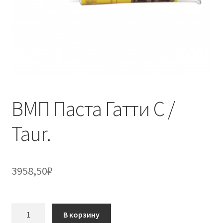
ВМП Паста Гатти C /
Taur.
3958,50
₽
Количество
В корзину
товара