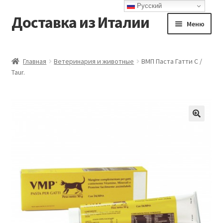
Русский
Доставка из Италии
Перейти
Перейти
Меню
к
к
навигации
содержимому
Главная
Главная
Ветеринария и животные
ВМП Паста Гатти C /
Taur.
Доставка
Контакты
Корзина
Мой аккаунт
Оформление заказа