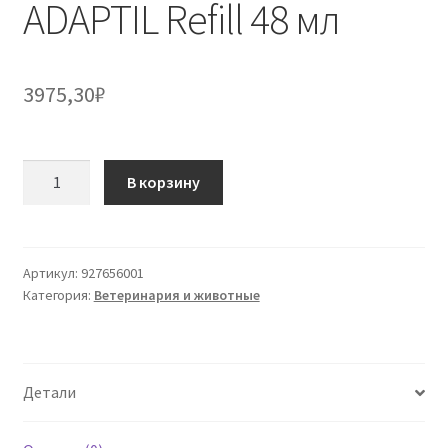
ADAPTIL Refill 48 мл
3975,30
₽
Количество
В корзину
товара
ADAPTIL
Refill
48
Артикул:
927656001
Категория:
Ветеринария и животные
мл
Детали