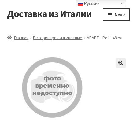
Русский
Доставка из Италии
Перейти
Перейти
Меню
к
к
навигации
содержимому
Главная
Главная
Ветеринария и животные
ADAPTIL Refill 48 мл
Доставка
Контакты
Корзина
Мой аккаунт
Оформление заказа