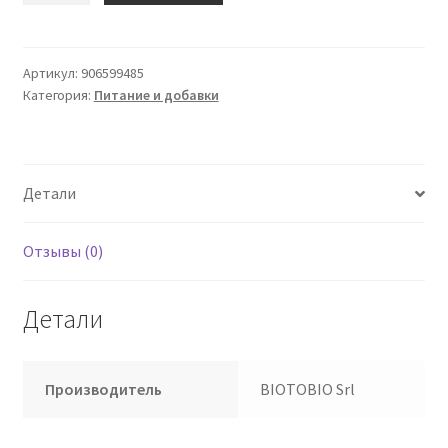
Ячмень
жареный
молотый
Артикул:
906599485
Категория:
Питание и добавки
500гр
Детали
Отзывы (0)
Детали
Производитель
BIOTOBIO Srl