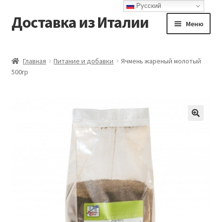
Русский
Доставка из Италии
Перейти
Перейти
Меню
к
к
навигации
содержимому
Главная
Главная
Питание и добавки
Ячмень жареный молотый
500гр
Доставка
Контакты
Корзина
Мой аккаунт
Оформление заказа