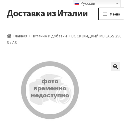
Русский
Доставка из Италии
Перейти
Перейти
Меню
к
к
навигации
содержимому
Главная
Главная
Питание и добавки
ВОСК ЖИДКИЙ MD LASS 250
S / AS
Доставка
Контакты
Корзина
Мой аккаунт
Оформление заказа