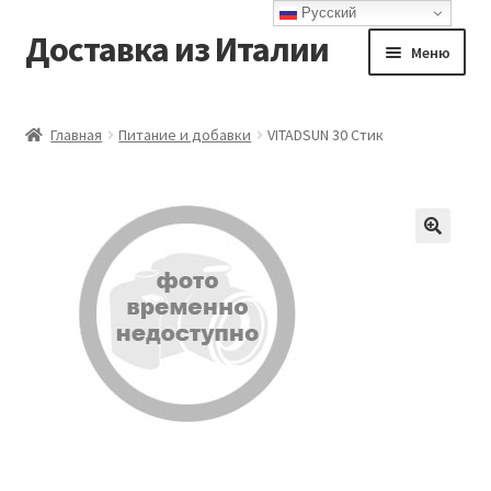
Русский
Доставка из Италии
Перейти
Перейти
Меню
к
к
навигации
содержимому
Главная
Главная
Питание и добавки
VITADSUN 30 Стик
Доставка
Контакты
Корзина
Мой аккаунт
Оформление заказа