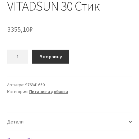
VITADSUN 30 Стик
3355,10
₽
Количество
В корзину
товара
VITADSUN
30
Стик
Артикул:
976841650
Категория:
Питание и добавки
Детали