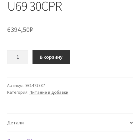
U69 30CPR
6394,50
₽
Количество
В корзину
товара
U69
30CPR
Артикул:
931471837
Категория:
Питание и добавки
Детали