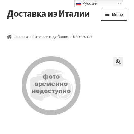
Русский
Доставка из Италии
Перейти
Перейти
Меню
к
к
навигации
содержимому
Главная
Главная
Питание и добавки
U69 30CPR
Доставка
Контакты
Корзина
Мой аккаунт
Оформление заказа