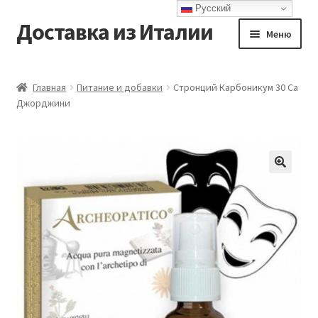
Русский
Доставка из Италии
Перейти
Перейти
Меню
к
к
навигации
содержимому
Главная
Главная
Питание и добавки
Стронций Карбоникум 30 Са
Джорджини
Доставка
Контакты
Корзина
Мой аккаунт
Оформление заказа