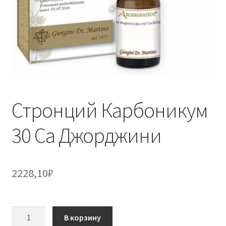
Стронций Карбоникум
30 Са Джорджини
2228,10
₽
Количество
В корзину
товара