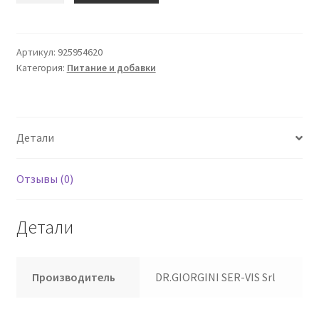
Стронций
Карбоникум
30
Артикул:
925954620
Категория:
Питание и добавки
Са
Джорджини
Детали
Отзывы (0)
Детали
Производитель
DR.GIORGINI SER-VIS Srl