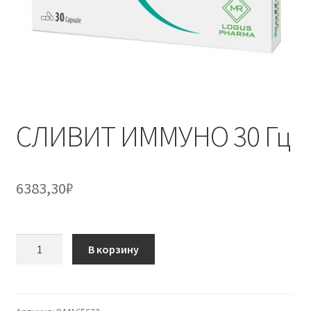
СЛИВИТ ИММУНО 30 Гц
6383,30
₽
Количество
В корзину
товара
СЛИВИТ
ИММУНО
30