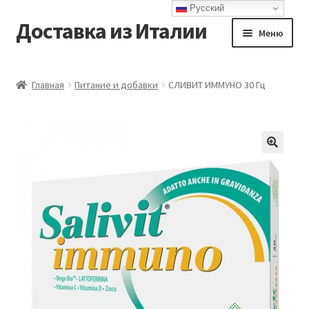
Русский
Доставка из Италии
Перейти
Перейти
Меню
к
к
навигации
содержимому
Главная
Главная
Питание и добавки
СЛИВИТ ИММУНО 30 Гц
Доставка
Контакты
Корзина
Мой аккаунт
Оформление заказа