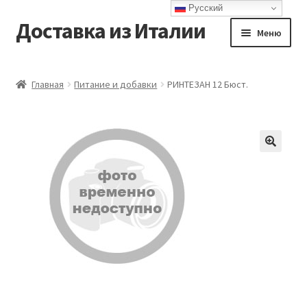
Русский
Доставка из Италии
Перейти
Перейти
Меню
к
к
навигации
содержимому
Главная
Главная
Питание и добавки
РИНТЕЗАН 12 Бюст.
Доставка
Контакты
Корзина
Мой аккаунт
Оформление заказа