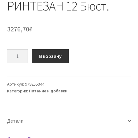
РИНТЕЗАН 12 Бюст.
3276,70
₽
Количество
В корзину
товара
РИНТЕЗАН
12
Бюст.
Артикул:
979255344
Категория:
Питание и добавки
Детали