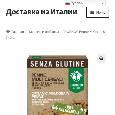
Русский
Доставка из Италии
Перейти
Перейти
Меню
к
к
навигации
содержимому
Главная
Главная
Питание и добавки
ПРОБИОС Penne M-Cereals
340гр
Доставка
Контакты
Корзина
Мой аккаунт
Оформление заказа