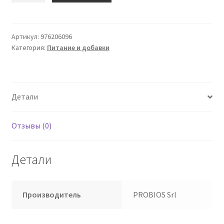
ПРОБИОС
Penne
M-
Артикул:
976206096
Категория:
Питание и добавки
Cereals
340гр
Детали
Отзывы (0)
Детали
Производитель
PROBIOS Srl