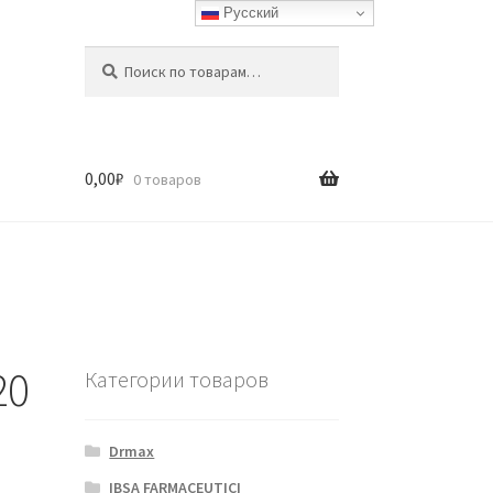
Русский
Искать:
Поиск
0,00
₽
0 товаров
20
Категории товаров
Drmax
IBSA FARMACEUTICI