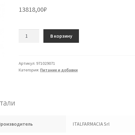
13818,00
₽
Количество
В корзину
товара
Олопротеин
H
Fc
Артикул:
971029071
Категория:
Питание и добавки
Bars
20
x
50
г
тали
Производитель
ITALFARMACIA Srl