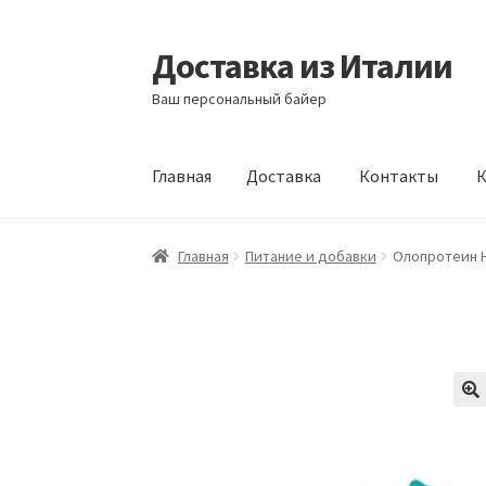
Доставка из Италии
Перейти
Перейти
к
к
Ваш персональный байер
навигации
содержимому
Главная
Доставка
Контакты
К
Главная
Доставка
Контакты
Корзина
Мой а
Главная
Питание и добавки
Олопротеин H 