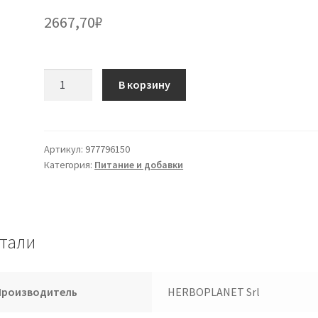
2667,70
₽
Количество
В корзину
товара
OLEA
D3
JUNIOR
Артикул:
977796150
Категория:
Питание и добавки
DROPS
10
мл
тали
Производитель
HERBOPLANET Srl