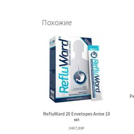
Похожие
Р
RefluWard 20 Envelopes Anise 10
мл
3467,80
₽