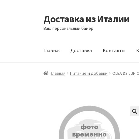
Доставка из Италии
Перейти
Перейти
к
к
Ваш персональный байер
навигации
содержимому
Главная
Доставка
Контакты
К
Главная
Доставка
Контакты
Корзина
Мой а
Главная
Питание и добавки
OLEA D3 JUNI