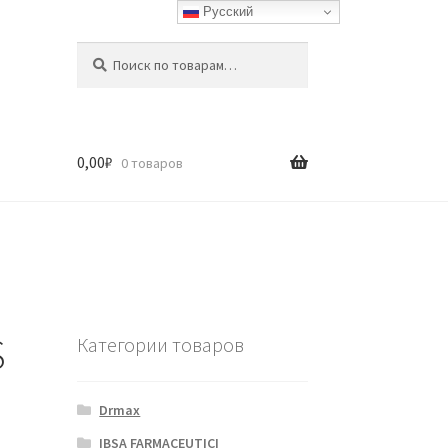
Русский
Искать:
Поиск
0,00
₽
0 товаров
S
Категории товаров
Drmax
IBSA FARMACEUTICI