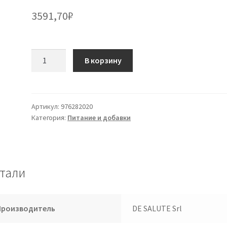
3591,70
₽
Количество
В корзину
товара
OFTALDERM
PRO
15фл. 10
Артикул:
976282020
Категория:
Питание и добавки
мл
тали
Производитель
DE SALUTE Srl