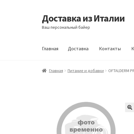
Доставка из Италии
Перейти
Перейти
к
к
Ваш персональный байер
навигации
содержимому
Главная
Доставка
Контакты
К
Главная
Доставка
Контакты
Корзина
Мой а
Главная
Питание и добавки
OFTALDERM PR