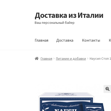
Доставка из Италии
Перейти
Перейти
к
к
Ваш персональный байер
навигации
содержимому
Главная
Доставка
Контакты
К
Главная
Доставка
Контакты
Корзина
Мой а
Главная
Питание и добавки
Наусил Стоп 1