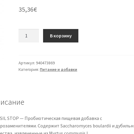
35,36
€
Количество
В корзину
товара
Наусил
Стоп
12
Артикул:
940473869
Категория:
Питание и добавки
Бустин
78г
исание
SIL STOP — Пробиотическая пищевая добавка с
арозаменителями. Содержит Saccharomyces boulardii и дубиль
ества, извлеченные из Myrtus communis L.