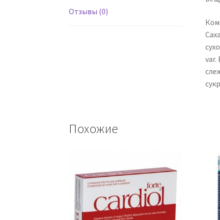
Отзывы (0)
Ком
Сах
сухо
var.
сле
сукр
Похожие