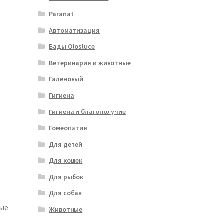
Paranat
Автоматизация
Бады Olosluce
Ветеринария и животные
Галеновый
Гигиена
Гигиена и благополучие
Гомеопатия
Для детей
Для кошек
Для рыбок
Для собак
ные
Животные