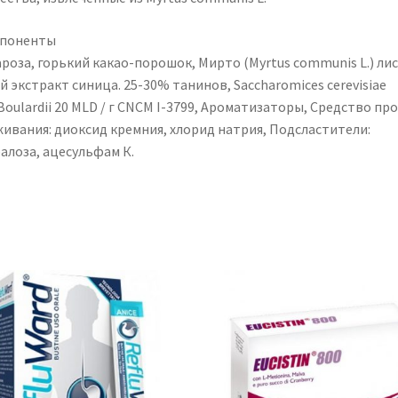
поненты
ароза, горький какао-порошок, Мирто (Myrtus communis L.) ли
й экстракт синица. 25-30% танинов, Saccharomices cerevisiae
 Boulardii 20 MLD / г CNCM I-3799, Ароматизаторы, Средство пр
живания: диоксид кремния, хлорид натрия, Подсластители:
алоза, ацесульфам К.