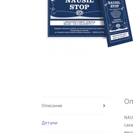
Оп
Описание
NAU
Детали
сах
вещ