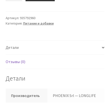
Longlife
Cardo
Mariano
Артикул:
935792960
Категория:
Питание и добавки
60
капсул
Детали
Отзывы (0)
Детали
Производитель
PHOENIX Srl — LONGLIFE