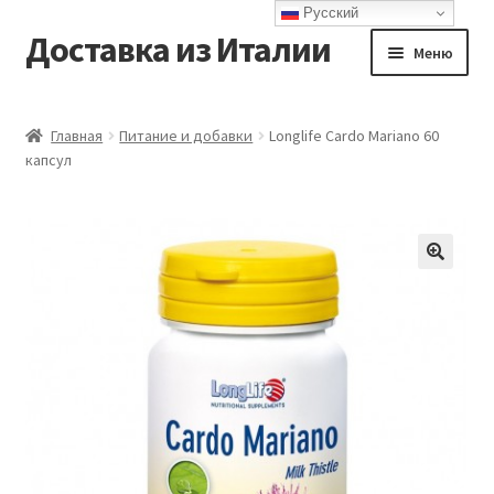
Русский
Доставка из Италии
Перейти
Перейти
Меню
к
к
навигации
содержимому
Главная
Главная
Питание и добавки
Longlife Cardo Mariano 60
капсул
Доставка
Контакты
Корзина
Мой аккаунт
Оформление заказа