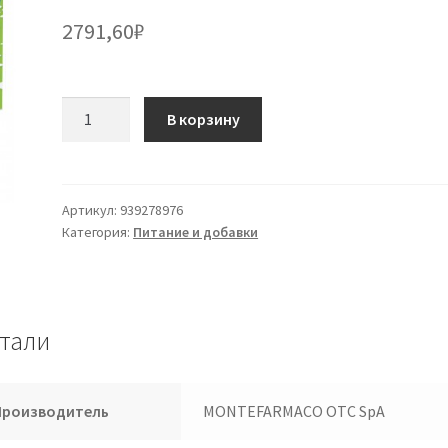
2791,60
₽
Количество
В корзину
товара
Лактофлорен
Defense
Children
Артикул:
939278976
Категория:
Питание и добавки
10
флаконов
тали
Производитель
MONTEFARMACO OTC SpA