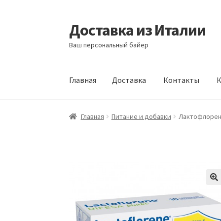
Доставка из Италии
Перейти
Перейти
к
к
Ваш персональный байер
навигации
содержимому
Главная
Доставка
Контакты
К
Главная
Доставка
Контакты
Корзина
Мой а
Главная
Питание и добавки
Лактофлорен 