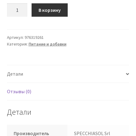
Количество
В корзину
товара
Конверты
Primum
Depurativo
Артикул:
976319261
Категория:
Питание и добавки
Elderberry
and
Cherry
20
Детали
Отзывы (0)
Детали
Производитель
SPECCHIASOL Srl