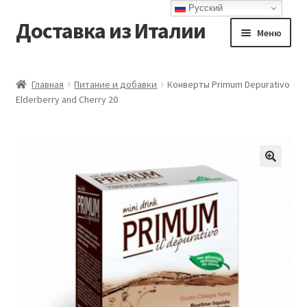
Русский
Доставка из Италии
Перейти
Перейти
Меню
к
к
навигации
содержимому
Главная
Главная
Питание и добавки
Конверты Primum Depurativo
Elderberry and Cherry 20
Доставка
Контакты
Корзина
Мой аккаунт
Оформление заказа