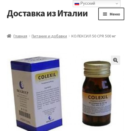
Русский
Доставка из Италии
Перейти
Перейти
Меню
к
к
навигации
содержимому
Главная
Главная
Питание и добавки
КОЛЕКСИЛ 50 CPR 500 мг
Доставка
Контакты
Корзина
Мой аккаунт
Оформление заказа