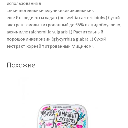
использования в
фикичногекикикичелуникикикикикикикик
еще Ингредиенты ладан (boswellia carterii birdw.) Сухой
экстракт смолы титрованный до 65% в ацидобоуллико,
алхимилле (alchemilla vulgaris l.) Растительный
порошок ликвиризии (glycyrrhiza glabra l.) Сухой
экстракт корней титрованный глицином l.
Похожие