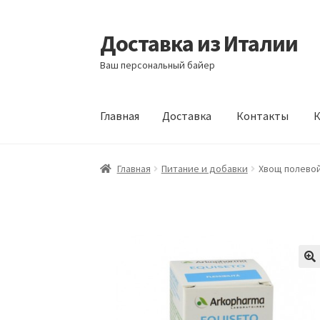
Доставка из Италии
Перейти
Перейти
к
к
Ваш персональный байер
навигации
содержимому
Главная
Доставка
Контакты
К
Главная
Доставка
Контакты
Корзина
Мой а
Главная
Питание и добавки
Хвощ полевой