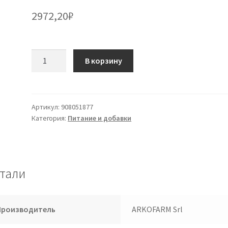
2972,20
₽
Количество
В корзину
товара
Хвощ
полевой
Arkocapsule
Артикул:
908051877
Категория:
Питание и добавки
45
капсул
тали
Производитель
ARKOFARM Srl