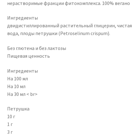
нерастворимые фракции фитокомплекса. 100% вегано
Ингредиенты
двидистиллированный растительный глицерин, чистая
вода, плоды петрушки (Petroselinum crispum).
Без глютена и без лактозы
Пищевая ценность
Ингредиенты
На 100 мл
На 10 мл
На 30 мл < br>
Петрушка
10 г
1 г
3 г