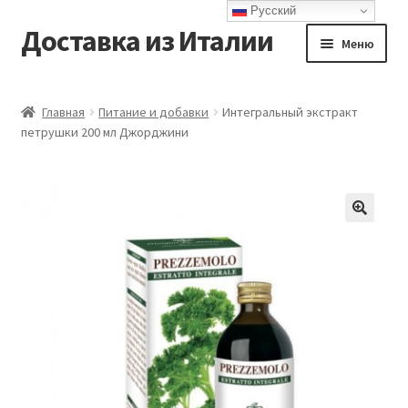
Русский
Доставка из Италии
Перейти
Перейти
Меню
к
к
навигации
содержимому
Главная
Главная
Питание и добавки
Интегральный экстракт
петрушки 200 мл Джорджини
Доставка
Контакты
Корзина
Мой аккаунт
Оформление заказа