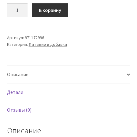
Количество
В корзину
товара
Интегральный
экстракт
петрушки
Артикул:
971172996
Категория:
Питание и добавки
200
мл
Джорджини
Описание
Детали
Отзывы (0)
Описание