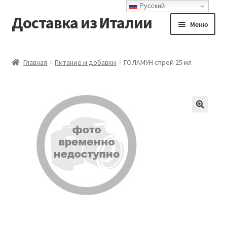
Русский
Доставка из Италии
Перейти
Перейти
Меню
к
к
навигации
содержимому
Главная
Главная
Питание и добавки
ГОЛАМУН спрей 25 мл
Доставка
Контакты
Корзина
Мой аккаунт
Оформление заказа