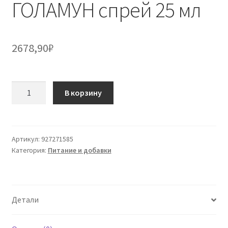
ГОЛАМУН спрей 25 мл
2678,90
₽
Количество
В корзину
товара
ГОЛАМУН
спрей
25
Артикул:
927271585
Категория:
Питание и добавки
мл
Детали