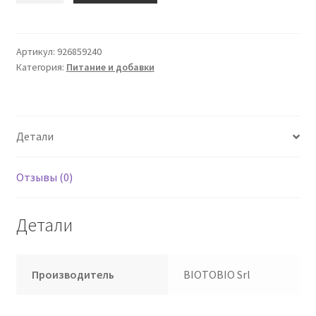
Фузилли
с
красной
Артикул:
926859240
Категория:
Питание и добавки
чечевицей
FdL
Детали
Отзывы (0)
Детали
Производитель
BIOTOBIO Srl