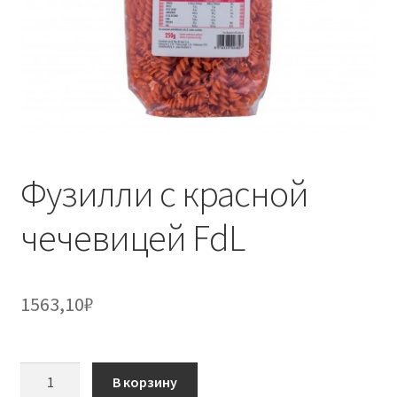
Фузилли с красной
чечевицей FdL
1563,10
₽
Количество
В корзину
товара