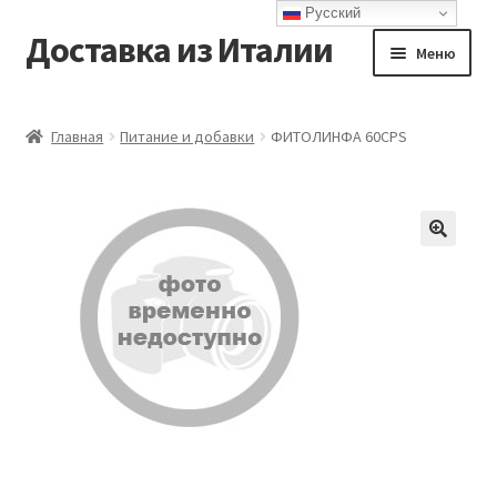
Русский
Доставка из Италии
Перейти
Перейти
Меню
к
к
навигации
содержимому
Главная
Главная
Питание и добавки
ФИТОЛИНФА 60CPS
Доставка
Контакты
Корзина
Мой аккаунт
Оформление заказа