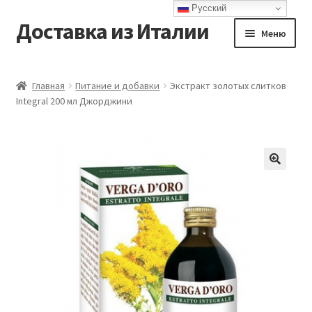
Русский
Доставка из Италии
Перейти
Перейти
Меню
к
к
навигации
содержимому
Главная
Главная
Питание и добавки
Экстракт золотых слитков
Integral 200 мл Джорджини
Доставка
Контакты
Корзина
Мой аккаунт
Оформление заказа