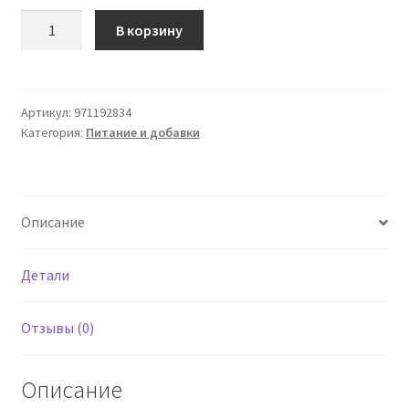
Количество
В корзину
товара
Экстракт
золотых
слитков
Артикул:
971192834
Категория:
Питание и добавки
Integral
200
мл
Джорджини
Описание
Детали
Отзывы (0)
Описание