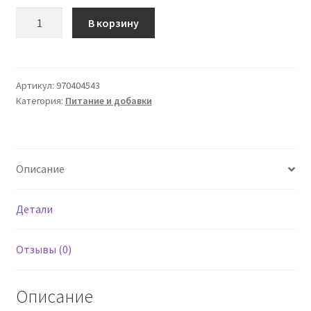
Количество
В корзину
товара
Экстракт
грецкого
ореха
Артикул:
970404543
Категория:
Питание и добавки
Integral
200
мл
Джорджини
Описание
Детали
Отзывы (0)
Описание