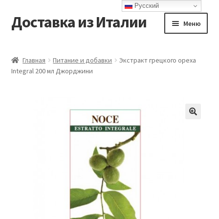
Русский
Доставка из Италии
Перейти
Перейти
Меню
к
к
навигации
содержимому
Главная
Главная
Питание и добавки
Экстракт грецкого ореха
Integral 200 мл Джорджини
Доставка
Контакты
Корзина
Мой аккаунт
Оформление заказа