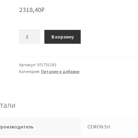
2318,40
₽
Количество
В корзину
товара
Citrus
Limon
Zest
Артикул:
971731183
Категория:
Питание и добавки
Mg
30ml
Цемон
тали
Производитель
CEMON Srl