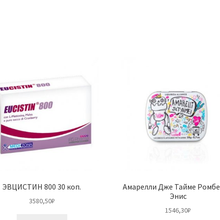
ЭВЦИСТИН 800 30 коп.
Амарелли Дже Тайме Ромб
Энис
3580,50
₽
1546,30
₽