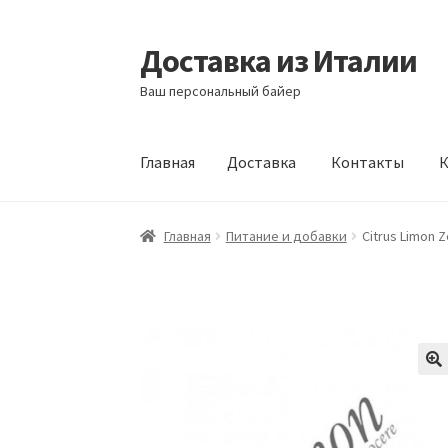
Доставка из Италии
Перейти
Перейти
к
к
Ваш персональный байер
навигации
содержимому
Главная
Доставка
Контакты
К
Главная
Доставка
Контакты
Корзина
Мой а
Главная
Питание и добавки
Citrus Limon 