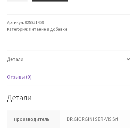
Carduus
Benedictus
30
Артикул:
925951459
Категория:
Питание и добавки
Ca
Giorgini
Детали
Отзывы (0)
Детали
Производитель
DR.GIORGINI SER-VIS Srl