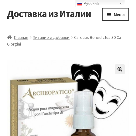
Русский
Доставка из Италии
Перейти
Перейти
Меню
к
к
навигации
содержимому
Главная
Главная
Питание и добавки
Carduus Benedictus 30 Ca
Giorgini
Доставка
Контакты
Корзина
Мой аккаунт
Оформление заказа