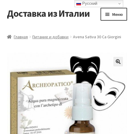
Русский
Доставка из Италии
Перейти
Перейти
Меню
к
к
навигации
содержимому
Главная
Главная
Питание и добавки
Avena Sativa 30 Ca Giorgini
Доставка
Контакты
Корзина
Мой аккаунт
Оформление заказа