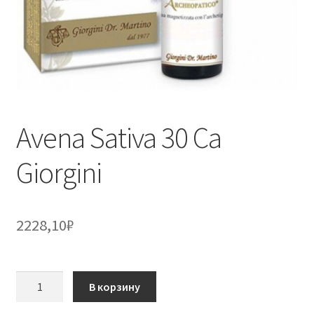
Avena Sativa 30 Ca
Giorgini
2228,10
₽
Количество
В корзину
товара
Avena