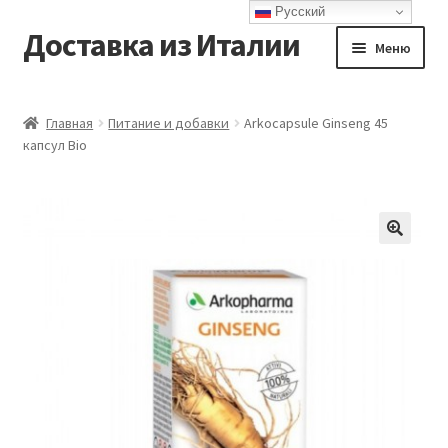
Русский
Доставка из Италии
Перейти
Перейти
Меню
к
к
навигации
содержимому
Главная
Главная
Питание и добавки
Arkocapsule Ginseng 45
капсул Bio
Доставка
Контакты
Корзина
Мой аккаунт
Оформление заказа