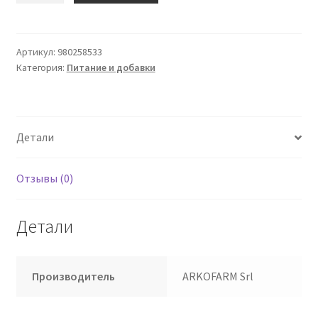
Arkocapsule
Ginseng
45
Артикул:
980258533
Категория:
Питание и добавки
капсул
Bio
Детали
Отзывы (0)
Детали
Производитель
ARKOFARM Srl