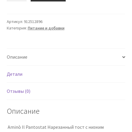
Амино
Апротеичи
Пантостато
Артикул:
912512896
Категория:
Питание и добавки
290г
Описание
Детали
Отзывы (0)
Описание
Aminò Il Pantostat Нарезанный тост с низким