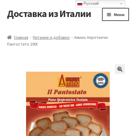
Русский
Доставка из Италии
Перейти
Перейти
Меню
к
к
навигации
содержимому
Главная
Главная
Питание и добавки
Амино Апротеичи
Пантостато 290г
Доставка
Контакты
Корзина
Мой аккаунт
Оформление заказа