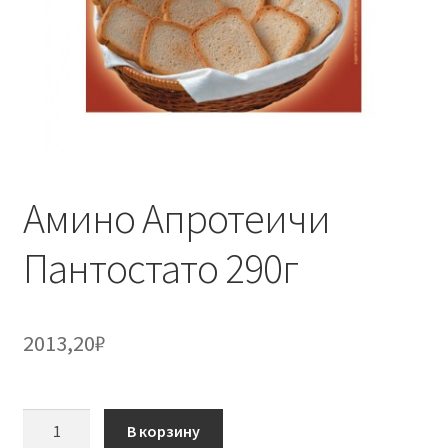
Амино Апротеичи
Пантостато 290г
2013,20
₽
Количество
В корзину
товара