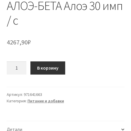
АЛОЭ-БЕТА Алоэ 30 имп
/ с
4267,90
₽
Количество
В корзину
товара
АЛОЭ-
БЕТА
Алоэ
Артикул:
971641663
Категория:
Питание и добавки
30
имп
/
с
Детали