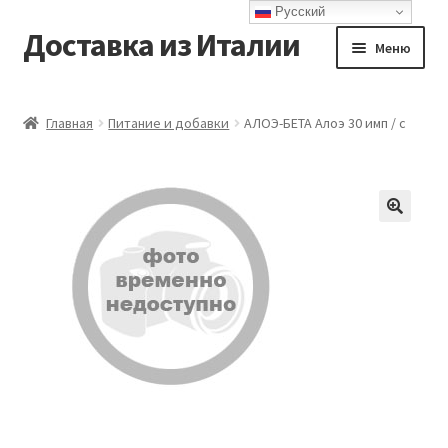
Русский
Доставка из Италии
Перейти
Перейти
Меню
к
к
навигации
содержимому
Главная
Главная
Питание и добавки
АЛОЭ-БЕТА Алоэ 30 имп / с
Доставка
Контакты
Корзина
Мой аккаунт
Оформление заказа