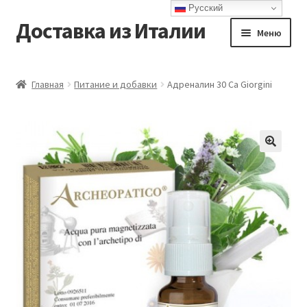
Русский
Доставка из Италии
Перейти
Перейти
Меню
к
к
навигации
содержимому
Главная
Главная
Питание и добавки
Адреналин 30 Ca Giorgini
Доставка
Контакты
Корзина
Мой аккаунт
Оформление заказа