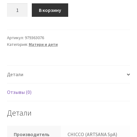
Количество
В корзину
товара
Chicco
Game
Волшебный
Артикул:
979363076
Категория:
Матери и дети
лес
Fox
Projector
Детали
Отзывы (0)
Детали
Производитель
CHICCO (ARTSANA SpA)