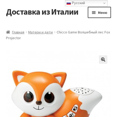
Русский
Доставка из Италии
Перейти
Перейти
Меню
к
к
навигации
содержимому
Главная
Главная
Матери и дети
Chicco Game Волшебный лес Fox
Projector
Доставка
Контакты
Корзина
Мой аккаунт
Оформление заказа