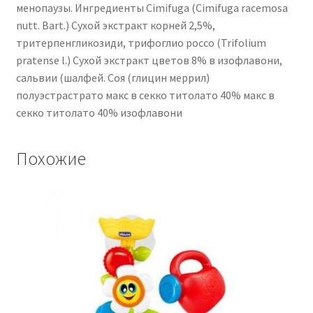
менопаузы. Ингредиенты Cimifuga (Cimifuga racemosa
nutt. Bart.) Сухой экстракт корней 2,5%,
тритерпенгликозиди, трифоглио россо (Trifolium
pratense l.) Сухой экстракт цветов 8% в изофлавони,
сальвии (шалфей. Соя (глицин меррил)
полуэстрастрато макс в секко титолато 40% макс в
секко титолато 40% изофлавони
Похожие