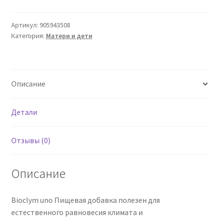
Uno
30
Артикул:
905943508
Категория:
Матери и дети
Cps
550
мг
Описание
Детали
Отзывы (0)
Описание
Bioclym uno Пищевая добавка полезен для
естественного равновесия климата и