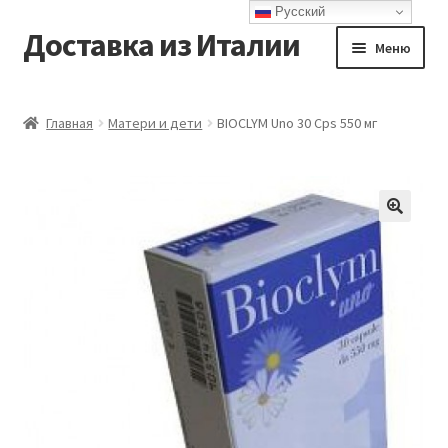
Русский
Доставка из Италии
Перейти
Перейти
Меню
к
к
навигации
содержимому
Главная
Главная
Матери и дети
BIOCLYM Uno 30 Cps 550 мг
Доставка
Контакты
Корзина
Мой аккаунт
Оформление заказа