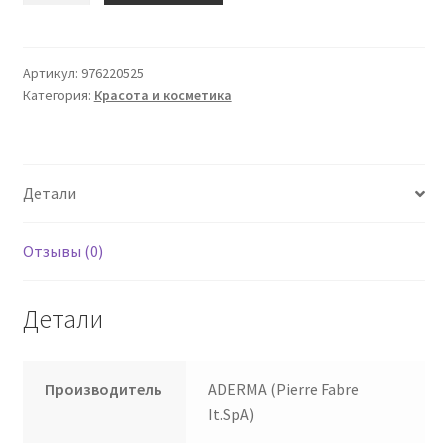
Epitheliale
Ah
Duo
Артикул:
976220525
Категория:
Красота и косметика
Massage
40
мл
Детали
Отзывы (0)
Детали
Производитель
ADERMA (Pierre Fabre
It.SpA)