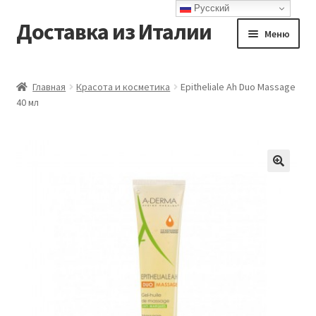
Русский
Доставка из Италии
Перейти
Перейти
Меню
к
к
навигации
содержимому
Главная
Главная
Красота и косметика
Epitheliale Ah Duo Massage
40 мл
Доставка
Контакты
Корзина
Мой аккаунт
Оформление заказа