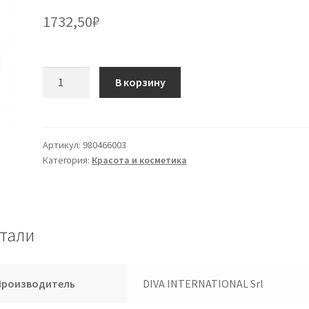
1732,50
₽
Количество
В корзину
товара
BIOGENYA
Milleusi
48
Артикул:
980466003
Категория:
Красота и косметика
Salv.
тали
Производитель
DIVA INTERNATIONAL Srl