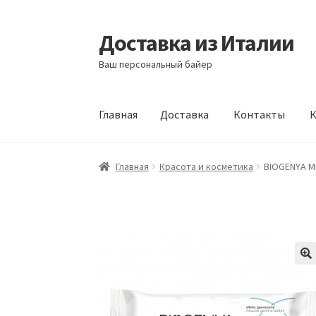
Доставка из Италии
Перейти
Перейти
к
к
Ваш персональный байер
навигации
содержимому
Главная
Доставка
Контакты
К
Главная
Доставка
Контакты
Корзина
Мой а
Главная
Красота и косметика
BIOGENYA Mil